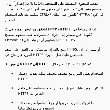
تحديد المحتوى المختلط على الصفحة.
عادةً ما تلاحظ إشعاراً من
1.
المتصفح يشير إلى "تم العثور على محتوى غير آمن على صفحة الويب".
يمكنك بعد ذلك استخدام CTRL+F للعثور على مكان "HTTP://" في كود
المصدر.
إذا كان متاحاً في
التحقق من توفر المورد في HTTP وHTTPS.
2.
كليهما، فلن تضطر إلى إجراء أي تغييرات، حيث سيقوم متصفح
Chrome 79 تلقائياً بتطبيق أي ترقيات إلى HTTPS.
ومع ذلك، إذا لم تتمكن من العثور على ملف HTTPS، أو يشير إلى أن
المورد غير متاح في HTTPS، فسيتعين عليك نقل المورد.
يمكنك القيام بذلك من خلال:
نقل مورد HTTP إلى HTTPS.
3.
استخدام نفس المورد مع مضيف مختلف يمكنه تقديم الإصدار
HTTPS.
إذا كان المورد قابل للتنزيل، قم بتنزيله واستضافته على خادم
HTTPS الخاص بك.
إذا لم يكن المورد ضرورياً أو جزءاً أساسياً من صفحتك،
استبعده من موقعك تماماً.