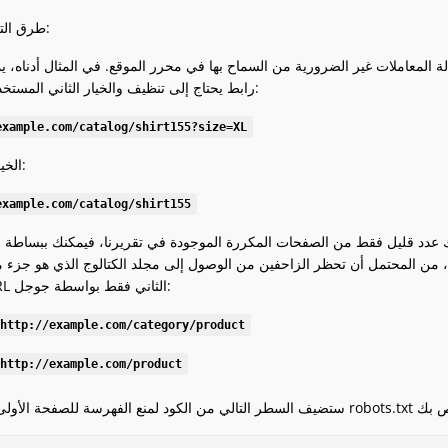
طرق التخلص من المكررات:
المعاملات غير الضرورية من السماح بها في محرر الموقع. في المثال أدناه، ي
رابط يحتاج إلى تنظيف والخيار الثاني المستخدم بدلاً منه:
example.com/catalog/shirt155?size=XL
الخيار المفضل:
example.com/catalog/shirt155
 قليل فقط من الصفحات المكررة الموجودة في تقريرنا، فيمكنك ببساطة منع عناوين URL مكررة معينة من الفهرسة في
محتمل أن تحظر الزاحفين من الوصول إلى مجلد الكتالوج الذي هو جزء من العنوان URL للصفحة الأولى أدناه، ب
العنوان URL الثاني فقط بواسطة جوجل:
http://example.com/category/product
http://example.com/product