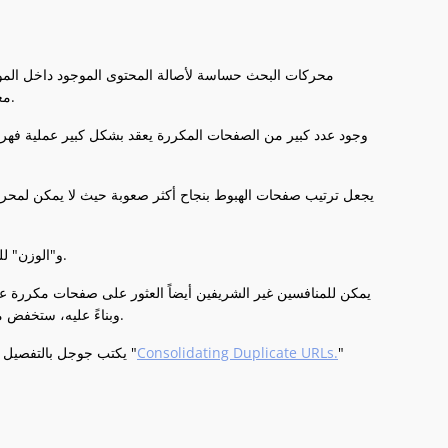
محركات البحث حساسة لأصالة المحتوى الموجود داخل الموا
معاقبة تلك الصفحات من قبل جوجل وستؤثر سلباً على ترتيب موقعك العام في نتائج البحث.
وجود عدد كبير من الصفحات المكررة يعقد بشكل كبير عملية فهر
يجعل ترتيب صفحات الهبوط بنجاح أكثر صعوبة حيث لا يمكن لمح
يتم تخفيف "PageRank" و"الوزن" للصفحات، حيث يتم توزيع الروابط الداخلية بين الصفحات المكررة.
يمكن للمنافسين غير الشريفين أيضاً العثور على صفحات مكررة 
وبناءً عليه، ستخفض محركات البحث موقعك في نتائج البحث حيث من المحتمل أن تتعرض لعقوبة محتوى مكرر.
"
Consolidating Duplicate URLs.
يكتب جوجل بالتفصيل عن التأثير السلبي للصفحات المكررة وكيفية التعامل معها بشكل أفضل في مقاله المعنون "