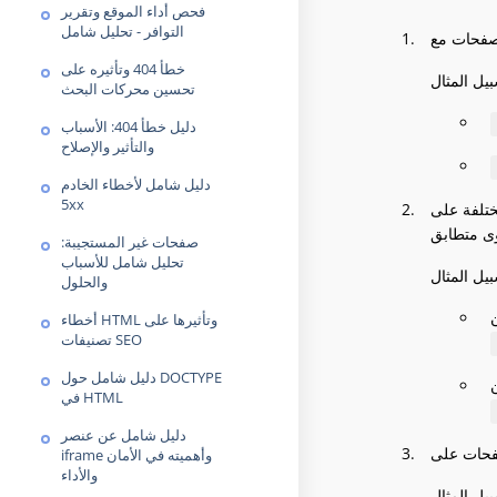
فحص أداء الموقع وتقرير
التوافر - تحليل شامل
خطأ 404 وتأثيره على
تحسين محركات البحث
دليل خطأ 404: الأسباب
والتأثير والإصلاح
دليل شامل لأخطاء الخادم
5xx
لصفحات التالية كمختلفة على
صفحات غير المستجيبة:
تحليل شامل للأسباب
والحلول
أخطاء HTML وتأثيرها على
تصنيفات SEO
دليل شامل حول DOCTYPE
في HTML
دليل شامل عن عنصر
iframe وأهميته في الأمان
والأداء