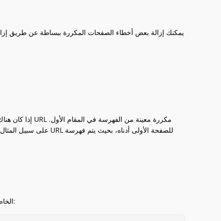
يمكنك إزالة بعض أخطاء الصفحات المكررة ببساطة عن طريق إزالة 
إذا كان هناك عدد
على سبيل المثال، من ال
ستضيف السطر التالي من الكود لمنع الفهرسة للصفحة الأولى في ملف robots.txt الخاص بك: