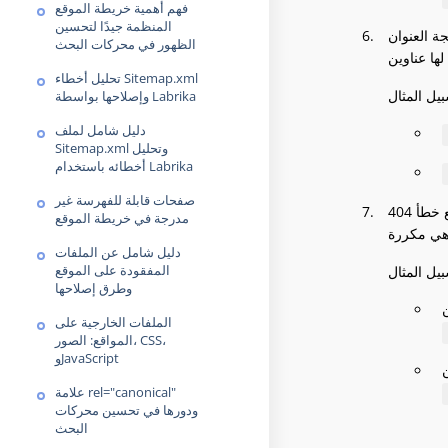
فهم أهمية خريطة الموقع
المنظمة جيدًا لتحسين
ر النظام المعامل مع الرقم
الظهور في محركات البحث
تحليل أخطاء Sitemap.xml
وإصلاحها بواسطة Labrika
دليل شامل لملف
Sitemap.xml وتحليل
أخطائه باستخدام Labrika
صفحات قابلة للفهرسة غير
قد تكون قد قمت بتكوين نظام إدارة المحتوى لتجاهل وما زال يقدم الصفحات مع معاملات إضافية مضافة. هذا غير موصى به. إذا لم يظهر الموقع خطأ 404
مدرجة في خريطة الموقع
دليل شامل عن الملفات
المفقودة على الموقع
وطرق إصلاحها
الملفات الخارجية على
المواقع: الصور، CSS،
وJavaScript
علامة rel="canonical"
ودورها في تحسين محركات
البحث