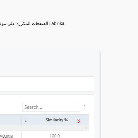
يمكنك العثور على الصفحات المكررة على موقعك في قسم "تدقيق SEO" -> "الصفحات المكررة على موقعك" في لوحة تحكم Labrika.