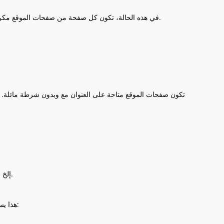
عدم وجود إعادة توجيه 301 للصفحات مع www وبدون www. في هذه الحالة، تكون كل صفحة من صفحات الموقع مكررة لأنها متاحة على عنوانين.
وهذا العنوان URL مثل صفحة - قد لا تنتهي أسماء الصفحات بـ ".php"، ".html"، إلخ.
أيضاً، يمكن أن تحتوي الصفحات على .php ملحقاً بنهاية العنوان URL. هذا يسبب صفحات مكررة: