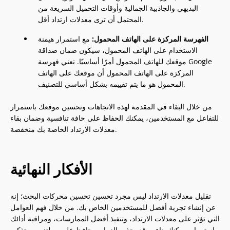
البديهي والجاذبية الجمالية وأوقات التحميل السريعة من
المحتمل أن ترى معدلات ارتداد أقل.
الفهرسة المركزة على الهاتف المحمول:
مع استمرار هيمنة
الاستخدام على الهاتف المحمول، سيكون ضمان صداقة
موقعك للهاتف المحمول أمرًا أساسيًا. تعني فهرسة Google
المركزة على الهاتف المحمول أن موقعك على الهاتف
المحمول هو ما يتم تقييمه بشكل أساسي للتصنيف.
من خلال البقاء في المقدمة لهذه الاتجاهات وتحسين موقعك باستمرار
للتفاعل مع المستخدمين، يمكنك الحفاظ على حافة تنافسية وضمان بقاء
معدلات الارتداد الخاصة بك منخفضة.
الأفكار النهائية
تقليل معدلات الارتداد ليس مجرد تحسين تحسين محركات البحث؛ إنه
عن إنشاء تجربة أفضل للمستخدمين الخاص بك. من خلال فهم العوامل
التي تؤثر على معدلات الارتداد، وتنفيذ أفضل الممارسات، ومراقبة أدائك
باستمرار، يمكنك بناء موقع يجذب الزوار ويحافظ عليهم ملتزمين. تذكر،