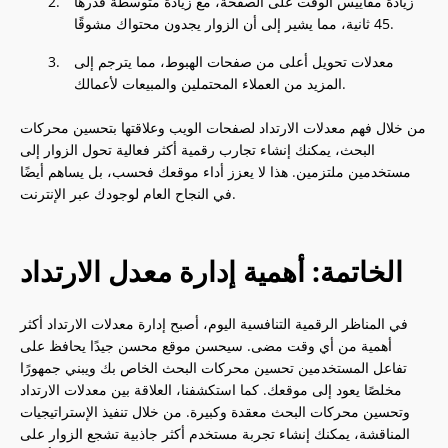
زيادة مقاييس الوقت على الصفحة، مع زيادة متوسطة قدرها
45 ثانية، مما يشير إلى أن الزوار يجدون محتواك مشوقًا.
معدلات تحويل أعلى من صفحات الهبوط، مما يترجم إلى
المزيد من العملاء المحتملين والمبيعات لأعمالك.
من خلال فهم معدلات الارتداد لصفحات الويب وعلاقتها بتحسين محركات
البحث، يمكنك إنشاء تجارب رقمية أكثر فعالية تحول الزوار إلى
مستخدمين ملتزمين. هذا لا يعزز أداء موقعك فحسب، بل يساهم أيضًا
في النجاح العام لوجودك عبر الإنترنت.
الخاتمة: أهمية إدارة معدل الارتداد
في المناظر الرقمية التنافسية اليوم، أصبح إدارة معدلات الارتداد أكثر
أهمية من أي وقت مضى. سيحسن موقع محسن جيدًا يحافظ على
تفاعل المستخدمين تحسين محركات البحث الخاص بك ويبني جمهورًا
مخلصًا يعود إلى موقعك. كما استكشفنا، العلاقة بين معدلات الارتداد
وتحسين محركات البحث معقدة وكبيرة. من خلال تنفيذ الإستراتيجيات
المناقشة، يمكنك إنشاء تجربة مستخدم أكثر جاذبية تشجع الزوار على