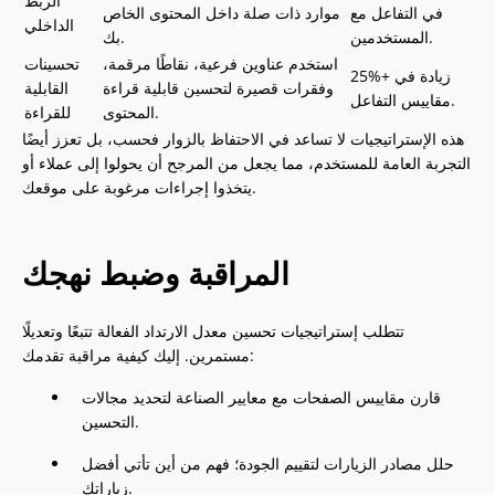
الربط
في التفاعل مع
موارد ذات صلة داخل المحتوى الخاص
الداخلي
المستخدمين.
بك.
استخدم عناوين فرعية، نقاطًا مرقمة،
تحسينات
25%+ زيادة في
وفقرات قصيرة لتحسين قابلية قراءة
القابلية
مقاييس التفاعل.
المحتوى.
للقراءة
هذه الإستراتيجيات لا تساعد في الاحتفاظ بالزوار فحسب، بل تعزز أيضًا
التجربة العامة للمستخدم، مما يجعل من المرجح أن يحولوا إلى عملاء أو
يتخذوا إجراءات مرغوبة على موقعك.
المراقبة وضبط نهجك
تتطلب إستراتيجيات تحسين معدل الارتداد الفعالة تتبعًا وتعديلًا
مستمرين. إليك كيفية مراقبة تقدمك:
قارن مقاييس الصفحات مع معايير الصناعة لتحديد مجالات
التحسين.
حلل مصادر الزيارات لتقييم الجودة؛ فهم من أين تأتي أفضل
زياراتك.