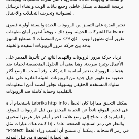
برمجة التطبيقات بشكل خاطئ وجمع بيانات الويب وإنشاء الرسائل
العشوائية وتحريف التحليلات والاحتيال.
تعتبر القدرة على التمييز بين الروبوتات الجيدة والسيئة أولوية قصوى
للشركات الحديثة. ومع ذلك ، ووفقاً لتقرير أمان تطبيقات Radware -
تقرير أمان تطبيق الويب - فإن 79٪ من المنظمات لا تستطيع التمييز
بدقة بين حركة مرور الروبوتات المفيدة والخبيثة.
تزداد حركة مرور الروبوتات والتهديد الناتج عن تأثيرها المدمر على
الأعمال بوتيرة سريعة. وهذا يعني أن الحلول المتخصصة لحماية ضد
هجمات الروبوتات تعتبر أساسية للشركات. وقد أصبحت الوضع أكثر
صعوبة مع ظهور جيل جديد من الروبوتات الخبيثة القادرة على تقليد
سلوك المستخدم الحقيقي وبسهولة تجاوز أنظمة أمن المعلومات
التقليدية وحماية كاملة ضد الروبوتات.
باستخدام أداة Labrika http_info ، يمكنك التحقق مما إذا كان الخطأ
في فحص الموقع ناتجاً عن الحماية المحفز من قبل الروبوتات للموقع.
وللقيام بذلك ، تحتاج إلى وضع علامة اختيار أمام خيار عرض المحتوى
والنظر في رمز استجابة الصفحة. عادةً ، إذا كانت هناك عبارات مثل
"Protect" في رمز الاستجابة ، يمكننا أن نستنتج أن السبب وراء الخطأ
هو الحماية المحفزة من قبل الموقع.