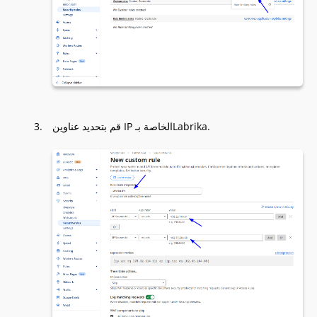
قم بتحديد عناوين IP الخاصة بـLabrika.