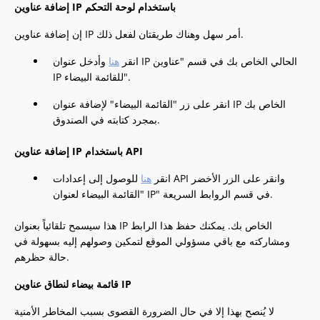
إضافة عناوين IP باستخدام لوحة التحكم
إن إضافة عناوين IP أمر سهل وهناك طريقتان لفعل ذلك.
انقر
هنا
وأدخل عنوان IP الحالي الخاص بك في قسم "عناوين
IP للقائمة البيضاء".
انقر على زر "القائمة البيضاء" لإضافة عنوان IP الخاص بك
بمجرد كتابته في الصندوق.
إضافة عناوين IP باستخدام API
انقر
هنا
للوصول إلى إعدادات API وانقر على الزر الأخضر
"القائمة البيضاء لعنوان IP" في قسم الروابط السريعة.
هذا سيسمح تلقائياً بعنوان IP الخاص بك. يمكنك حفظ هذا الرابط
ومشاركته مع باقي مسؤولي الموقع لتمكين وصولهم إليه بسهولة في
حالة حظرهم.
قائمة بيضاء لنطاق عناوين IP
لا يُنصح بهذا إلا في حال الضرورة القصوى بسبب المخاطر الأمنية