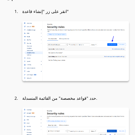
انقر على زر "إنشاء قاعدة"
حدد "قواعد مخصصة" من القائمة المنسدلة.