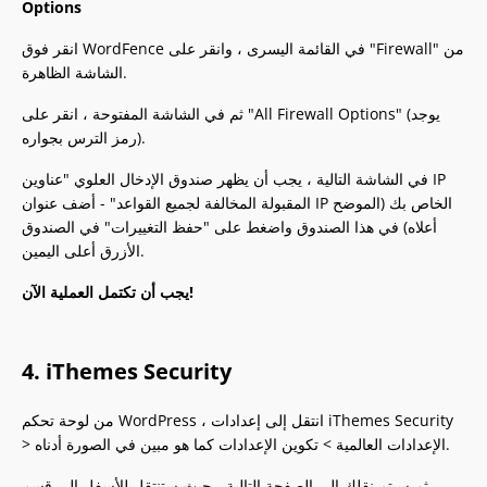
Options
انقر فوق WordFence في القائمة اليسرى ، وانقر على "Firewall" من
الشاشة الظاهرة.
ثم في الشاشة المفتوحة ، انقر على "All Firewall Options" (يوجد
رمز الترس بجواره).
في الشاشة التالية ، يجب أن يظهر صندوق الإدخال العلوي "عناوين IP
المقبولة المخالفة لجميع القواعد" - أضف عنوان IP الخاص بك (الموضح
أعلاه) في هذا الصندوق واضغط على "حفظ التغييرات" في الصندوق
الأزرق أعلى اليمين.
يجب أن تكتمل العملية الآن!
4. iThemes Security
من لوحة تحكم WordPress ، انتقل إلى إعدادات iThemes Security
> الإعدادات العالمية > تكوين الإعدادات كما هو مبين في الصورة أدناه.
ثم سيتم نقلك إلى الصفحة التالية ، حيث ستنتقل للأسفل إلى قسم