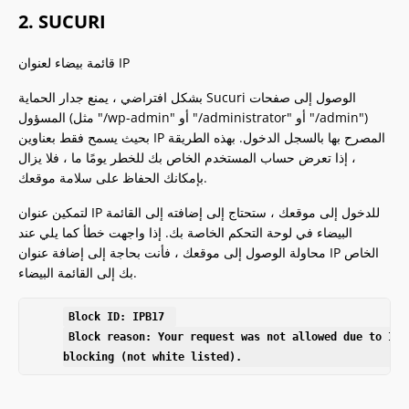
2. SUCURI
قائمة بيضاء لعنوان IP
بشكل افتراضي ، يمنع جدار الحماية Sucuri الوصول إلى صفحات
المسؤول (مثل "/wp-admin" أو "/administrator" أو "/admin")
بحيث يسمح فقط بعناوين IP المصرح بها بالسجل الدخول. بهذه الطريقة
، إذا تعرض حساب المستخدم الخاص بك للخطر يومًا ما ، فلا يزال
بإمكانك الحفاظ على سلامة موقعك.
لتمكين عنوان IP للدخول إلى موقعك ، ستحتاج إلى إضافته إلى القائمة
البيضاء في لوحة التحكم الخاصة بك. إذا واجهت خطأ كما يلي عند
محاولة الوصول إلى موقعك ، فأنت بحاجة إلى إضافة عنوان IP الخاص
بك إلى القائمة البيضاء.
Block ID: IPB17 
Block reason: Your request was not allowed due to IP 
blocking (not white listed).